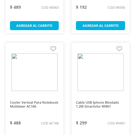
$ 489
$ 192
COD WI363
COD WI356
AGREGAR AL CARRITO
AGREGAR AL CARRITO
Cooler Vertical Para Notebook
Cable USB Iphone Blindado
Multilaser AC166
1.2M SmartoGo WI401
$ 488
$ 299
COD AC166
COD WI401