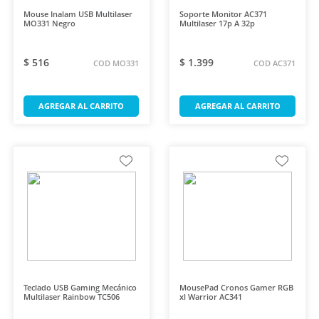
Tablets
Mouse Inalam USB Multilaser
Soporte Monitor AC371
MO331 Negro
Multilaser 17p A 32p
Destructoras
Routers
$ 516
$ 1.399
COD MO331
COD AC371
MARCAS
Giga Security
AGREGAR AL CARRITO
AGREGAR AL CARRITO
Keep
Multilaser
Pulse Sound
Smartogo
Ultra
Warrior
Teclado USB Gaming Mecánico
MousePad Cronos Gamer RGB
Multilaser Rainbow TC506
xl Warrior AC341