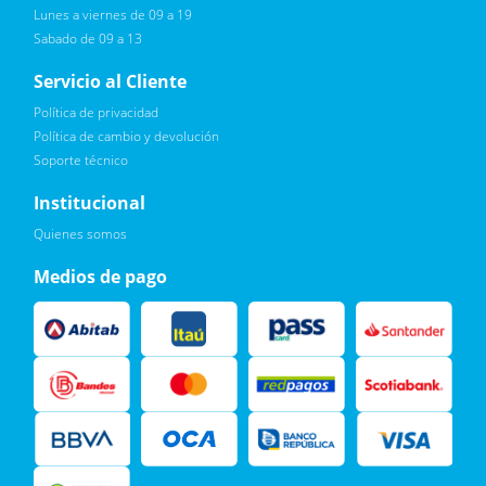
Anafe
Lunes a viernes de 09 a 19
Sabado de 09 a 13
Servicio al Cliente
Política de privacidad
Política de cambio y devolución
Soporte técnico
Quiero :)
Institucional
Leí, soy consciente de las condiciones para el tratamiento de
Quienes somos
mis datos personales y doy mi consentimiento, tal y como se
describe en la
Política de Privacidad.
Medios de pago