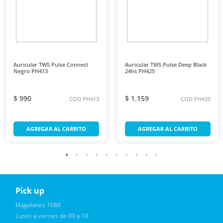
Auricular TWS Pulse Connect
Auricular TWS Pulse Deep Black
Negro PH413
24hs PH425
$ 990
$ 1.159
COD PH413
COD PH425
AGREGAR AL CARRITO
AGREGAR AL CARRITO
Pick up
Reciba novedades, promociones exclusivas
Magallanes 1688
Lunes a viernes de 09 a 19