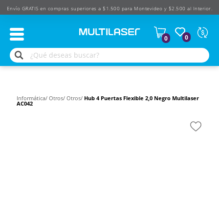
Envío GRATIS en compras superiores a $1.500 para Montevideo y $2.500 al Interior.
Moned
0
0
Según
produ
$
USD
Informática/
Otros/
Otros/
Hub 4 Puertas Flexible 2,0 Negro Multilaser
AC042