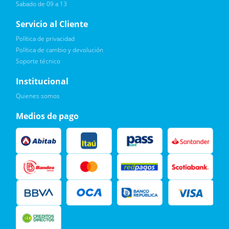
Sabado de 09 a 13
Servicio al Cliente
Política de privacidad
Política de cambio y devolución
Soporte técnico
Quiero :)
Institucional
Leí, soy consciente de las condiciones para el tratamiento de
Quienes somos
mis datos personales y doy mi consentimiento, tal y como se
describe en la
Política de Privacidad.
Medios de pago