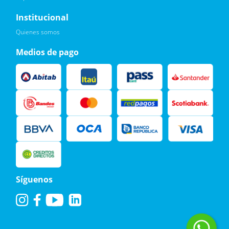
Quiero :)
Institucional
Leí, soy consciente de las condiciones para el tratamiento de
Quienes somos
mis datos personales y doy mi consentimiento, tal y como se
describe en la
Política de Privacidad.
Medios de pago
Síguenos