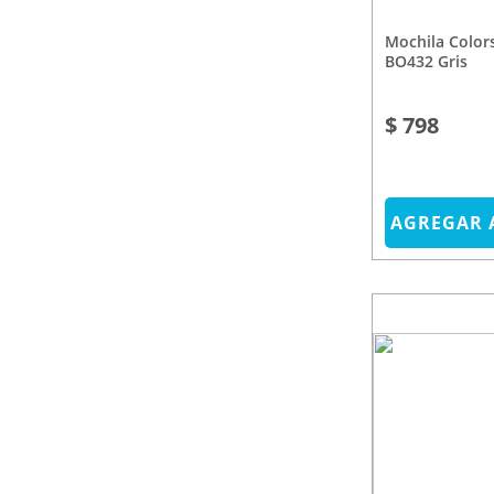
Mochila Colors 15.6" Keep
BO432 Gris
$ 798
AGREGAR 