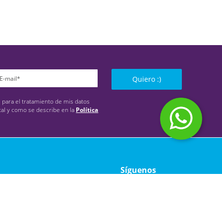
Quiero :)
s para el tratamiento de mis datos
tal y como se describe en la
Política
Síguenos