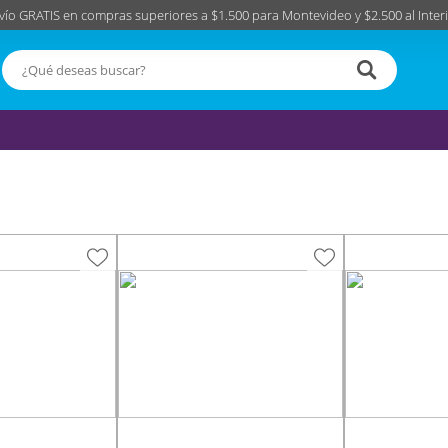
vío GRATIS en compras superiores a $1.500 para Montevideo y $2.500 al Interi