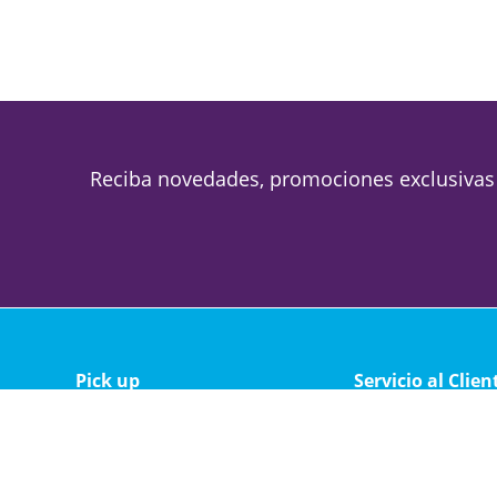
Reciba novedades, promociones exclusivas
Pick up
Servicio al Clien
Magallanes 1688
Política de privacid
Lunes a viernes de 09 a 19
Política de cambio 
Sabado de 09 a 13
Soporte técnico