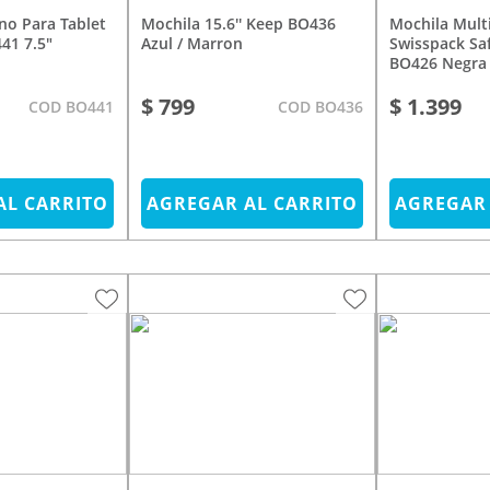
Mochila 15.6'' Keep BO436
Mochila Multilaser
41 7.5"
Azul / Marron
Swisspack Saf
BO426 Negra
$ 799
$ 1.399
COD BO441
COD BO436
AL CARRITO
AGREGAR AL CARRITO
AGREGAR 