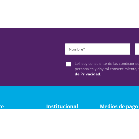
Leí, soy consciente de las condicione
personales y doy mi consentimiento, 
de Privacidad.
te
Institucional
Medios de pago
ad
Quienes somos
y devolución