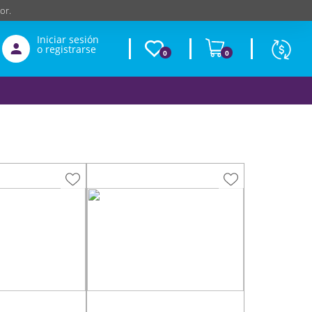
or.
Iniciar sesión
o registrarse
0
0
Moneda
Según
producto
$
USD