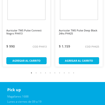
Auricular TWS Pulse Connect
Auricular TWS Pulse Deep Black
Negro PH413
24hs PH425
$ 990
$ 1.159
COD PH413
COD PH425
AGREGAR AL CARRITO
AGREGAR AL CARRITO
Pick up
Reciba novedades, promociones exclusivas
Magallanes 1688
Lunes a viernes de 09 a 19