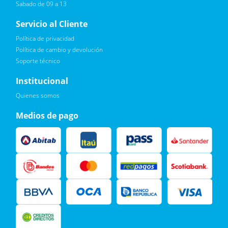
Sabado de 09 a 13
Servicio al Cliente
Política de privacidad
Política de cambio y devolución
Soporte técnico
Quiero :)
Institucional
Leí, soy consciente de las condiciones para el tratamiento de
Quienes somos
mis datos personales y doy mi consentimiento, tal y como se
describe en la
Política de Privacidad.
Medios de pago