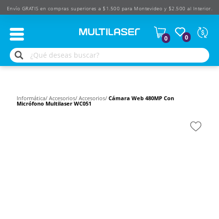
Envío GRATIS en compras superiores a $1.500 para Montevideo y $2.500 al Interior.
Moned
0
0
Según
produ
$
USD
Informática/
Accesorios/
Accesorios/
Cámara Web 480MP Con
Micrófono Multilaser WC051