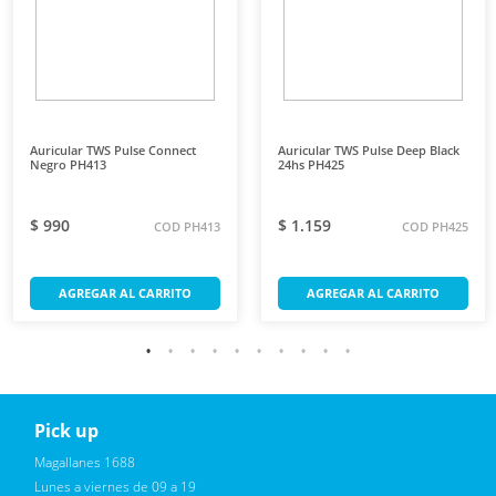
Auricular TWS Pulse Connect
Auricular TWS Pulse Deep Black
Negro PH413
24hs PH425
$ 990
$ 1.159
COD PH413
COD PH425
AGREGAR AL CARRITO
AGREGAR AL CARRITO
Pick up
Reciba novedades, promociones exclusivas
Magallanes 1688
Lunes a viernes de 09 a 19