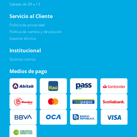
Sabado de 09 a 13
Servicio al Cliente
Política de privacidad
Política de cambio y devolución
Soporte técnico
Quiero :)
Institucional
Leí, soy consciente de las condiciones para el tratamiento de
Quienes somos
mis datos personales y doy mi consentimiento, tal y como se
describe en la
Política de Privacidad.
Medios de pago