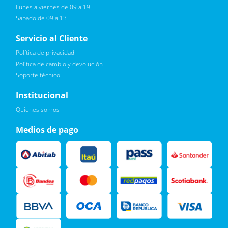
Anafe
Lunes a viernes de 09 a 19
Sabado de 09 a 13
Servicio al Cliente
Política de privacidad
Política de cambio y devolución
Soporte técnico
Quiero :)
Institucional
Leí, soy consciente de las condiciones para el tratamiento de
Quienes somos
mis datos personales y doy mi consentimiento, tal y como se
describe en la
Política de Privacidad.
Medios de pago