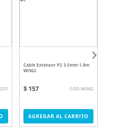
Cable Extensor P2 3.5mm 1.8m
Cable USB C Lighting Pulse
WI362
WI417
$ 157
$ 950
I237
COD WI362
O
AGREGAR AL CARRITO
AGREGAR