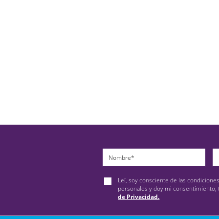
Leí, soy consciente de las condicione
personales y doy mi consentimiento, 
de Privacidad.