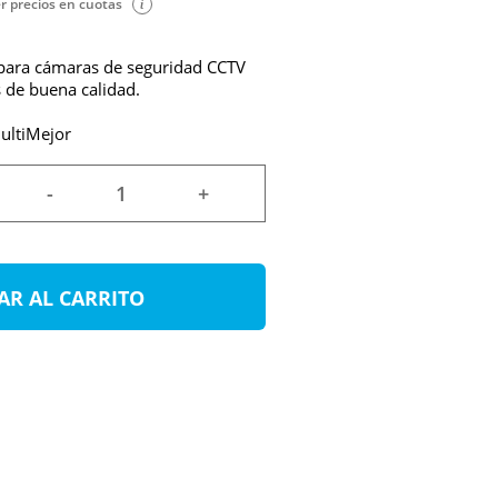
r precios en cuotas
para cámaras de seguridad CCTV
s de buena calidad.
ultiMejor
-
+
AR AL CARRITO