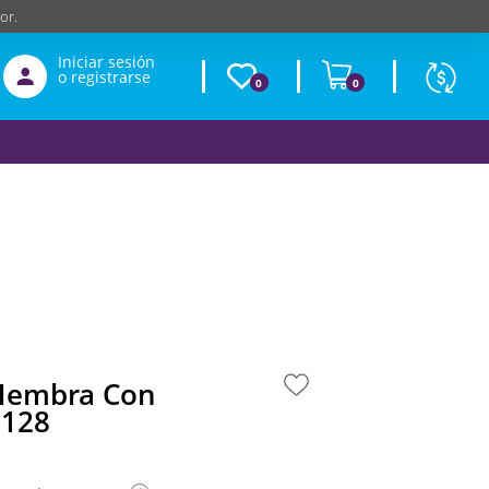
or.
Iniciar sesión
o registrarse
0
0
Moneda
Según
producto
$
USD
Hembra Con
E128