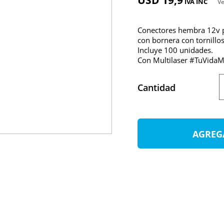
USD 19,9
IVA INC
Ve
Conectores hembra 12v 
con bornera con tornillo
Incluye 100 unidades.
Con Multilaser #TuVidaM
Cantidad
AGREG