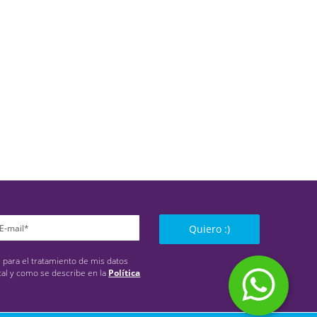
Quiero :)
s para el tratamiento de mis datos
tal y como se describe en la
Política