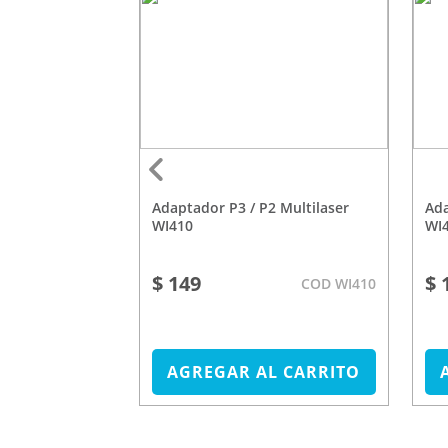
Adaptador P3 / P2 Multilaser
Adaptador P3/P2 Multilaser
WI410
WI
$ 149
$ 
COD SE123
COD WI410
L CARRITO
AGREGAR AL CARRITO