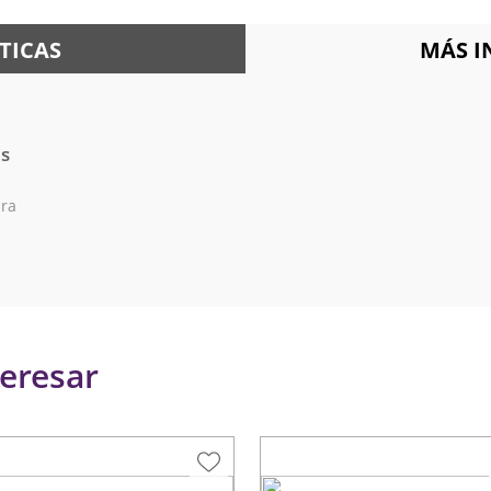
TICAS
MÁS 
es
ra
eresar