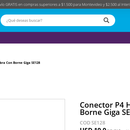
vío GRATIS en compras superiores a $1.500 para Montevideo y $2.500 al Interi
ra Con Borne Giga SE128
Conector P4 
Borne Giga S
COD SE128