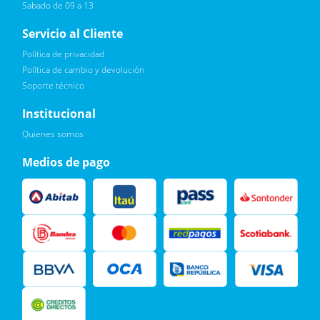
Sabado de 09 a 13
Servicio al Cliente
Política de privacidad
Política de cambio y devolución
Soporte técnico
Quiero :)
Institucional
Leí, soy consciente de las condiciones para el tratamiento de
Quienes somos
mis datos personales y doy mi consentimiento, tal y como se
describe en la
Política de Privacidad.
Medios de pago