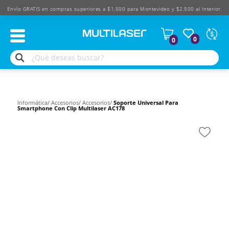
Envío GRATIS en compras superiores a $1.500 para Montevideo y $2.500 al Interior.
Moned
0
0
Según
produ
$
USD
Informática/
Accesorios/
Accesorios/
Soporte Universal Para
Smartphone Con Clip Multilaser AC178