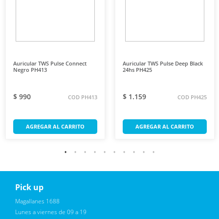
Auricular TWS Pulse Connect
Auricular TWS Pulse Deep Black
Negro PH413
24hs PH425
$ 990
$ 1.159
COD PH413
COD PH425
AGREGAR AL CARRITO
AGREGAR AL CARRITO
Pick up
Reciba novedades, promociones exclusivas
Magallanes 1688
Lunes a viernes de 09 a 19