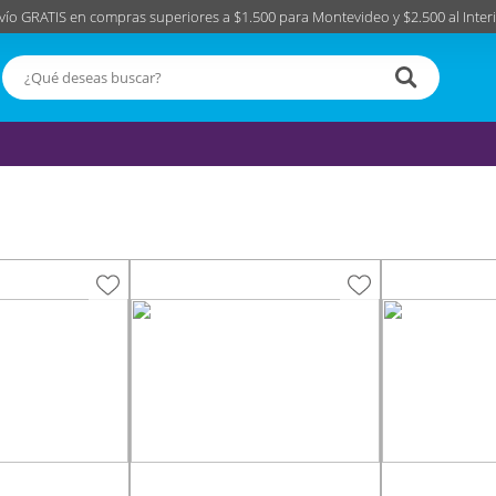
vío GRATIS en compras superiores a $1.500 para Montevideo y $2.500 al Interi