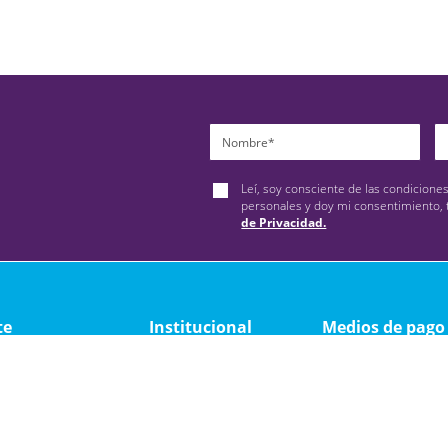
Leí, soy consciente de las condicione
personales y doy mi consentimiento, 
de Privacidad.
te
Institucional
Medios de pago
ad
Quienes somos
y devolución