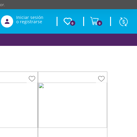
or.
Iniciar sesión
o registrarse
0
0
Moneda
Según
producto
$
USD