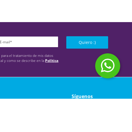
Quiero :)
s para el tratamiento de mis datos
tal y como se describe en la
Política
Síguenos