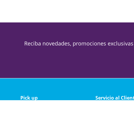
Reciba novedades, promociones exclusivas
Pick up
Servicio al Clien
Magallanes 1688
Política de privacid
Lunes a viernes de 09 a 19
Política de cambio 
Sabado de 09 a 13
Soporte técnico