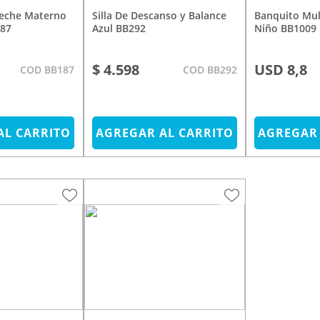
Silla De Descanso y Balance
Banquito Multiuso Plegable
187
Azul BB292
Niño BB1009
$ 4.598
USD 8,8
COD BB187
COD BB292
AL CARRITO
AGREGAR AL CARRITO
AGREGAR 