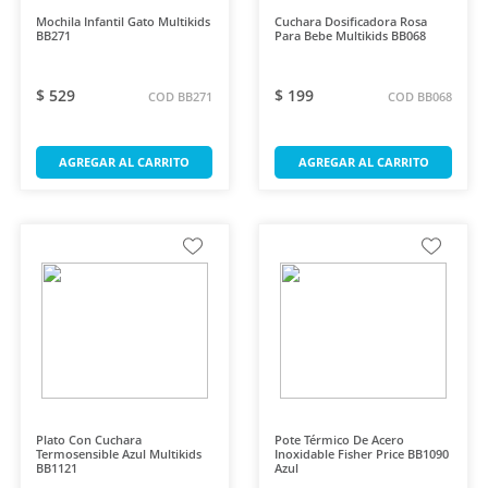
Mochila Infantil Gato Multikids
Cuchara Dosificadora Rosa
BB271
Para Bebe Multikids BB068
$ 529
$ 199
COD BB271
COD BB068
AGREGAR AL CARRITO
AGREGAR AL CARRITO
Plato Con Cuchara
Pote Térmico De Acero
Termosensible Azul Multikids
Inoxidable Fisher Price BB1090
BB1121
Azul