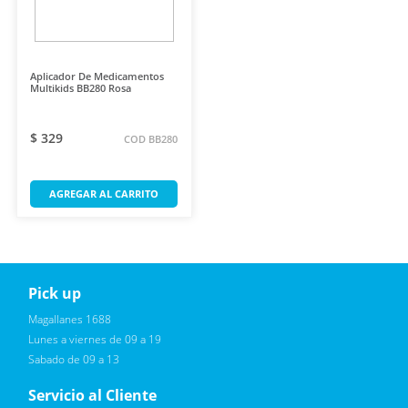
Aplicador De Medicamentos
Multikids BB280 Rosa
$ 329
COD BB280
AGREGAR AL CARRITO
Pick up
Reciba novedades, promociones exclusivas
Magallanes 1688
Lunes a viernes de 09 a 19
Sabado de 09 a 13
Servicio al Cliente