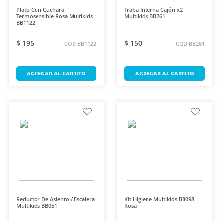
Plato Con Cuchara
Traba Interna Cajón x2
Termosensible Rosa Multikids
Multikids BB261
BB1122
$ 195
$ 150
COD BB1122
COD BB261
AGREGAR AL CARRITO
AGREGAR AL CARRITO
Reductor De Asiento / Escalera
Kit Higiene Multikids BB098
Multikids BB051
Rosa