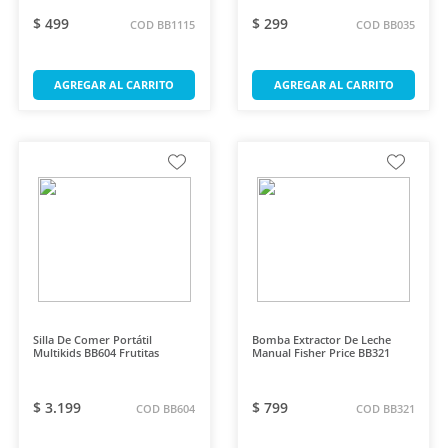
$ 499
$ 299
COD BB1115
COD BB035
AGREGAR AL CARRITO
AGREGAR AL CARRITO
Silla De Comer Portátil
Bomba Extractor De Leche
Multikids BB604 Frutitas
Manual Fisher Price BB321
$ 3.199
$ 799
COD BB604
COD BB321