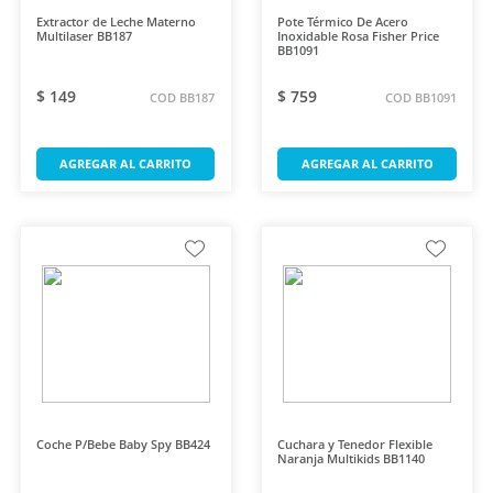
Extractor de Leche Materno
Pote Térmico De Acero
Multilaser BB187
Inoxidable Rosa Fisher Price
BB1091
$ 149
$ 759
COD BB187
COD BB1091
AGREGAR AL CARRITO
AGREGAR AL CARRITO
Coche P/Bebe Baby Spy BB424
Cuchara y Tenedor Flexible
Naranja Multikids BB1140