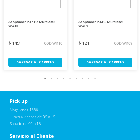
Adaptador P3 / P2 Multilaser
Adaptador P3/P2 Multilaser
WI410
WI409
$ 149
$ 121
COD WI410
COD WI409
AGREGAR AL CARRITO
AGREGAR AL CARRITO
Pick up
Reciba novedades, promociones exclusivas
Magallanes 1688
Lunes a viernes de 09 a 19
Sabado de 09 a 13
Servicio al Cliente