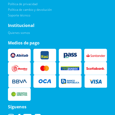
Política de privacidad
Política de cambio y devolución
Soporte técnico
Quiero :)
Institucional
Leí, soy consciente de las condiciones para el tratamiento de
Quienes somos
mis datos personales y doy mi consentimiento, tal y como se
describe en la
Política de Privacidad.
Medios de pago
Síguenos