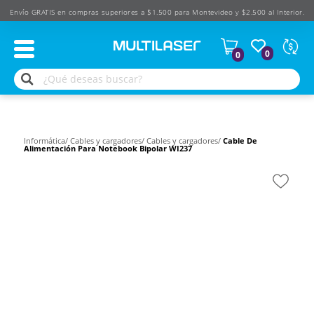
Envío GRATIS en compras superiores a $1.500 para Montevideo y $2.500 al Interior.
Moned
0
0
Según
produ
$
USD
Informática/
Cables y cargadores/
Cables y cargadores/
Cable De
Alimentación Para Notebook Bipolar WI237