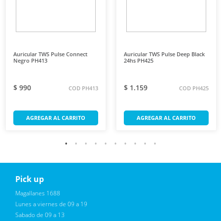
Auricular TWS Pulse Connect
Auricular TWS Pulse Deep Black
Negro PH413
24hs PH425
$ 990
$ 1.159
COD PH413
COD PH425
AGREGAR AL CARRITO
AGREGAR AL CARRITO
Pick up
Reciba novedades, promociones exclusivas
Magallanes 1688
Lunes a viernes de 09 a 19
Sabado de 09 a 13