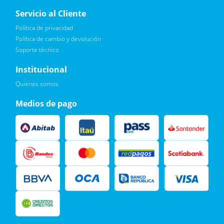
Servicio al Cliente
Política de privacidad
Política de cambio y devolución
Soporte técnico
Quiero :)
Institucional
Leí, soy consciente de las condiciones para el tratamiento de
Quienes somos
mis datos personales y doy mi consentimiento, tal y como se
describe en la
Política de Privacidad.
Medios de pago