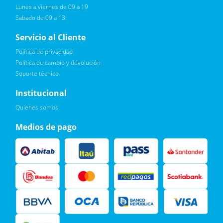
Lunes a viernes de 09 a 19
Sabado de 09 a 13
Servicio al Cliente
Política de privacidad
Política de cambio y devolución
Soporte técnico
Quiero :)
Institucional
Leí, soy consciente de las condiciones para el tratamiento de
Quienes somos
mis datos personales y doy mi consentimiento, tal y como se
describe en la
Política de Privacidad.
Medios de pago