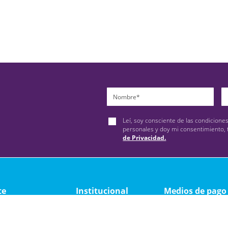
Leí, soy consciente de las condicione
personales y doy mi consentimiento, 
de Privacidad.
te
Institucional
Medios de pago
ad
Quienes somos
y devolución