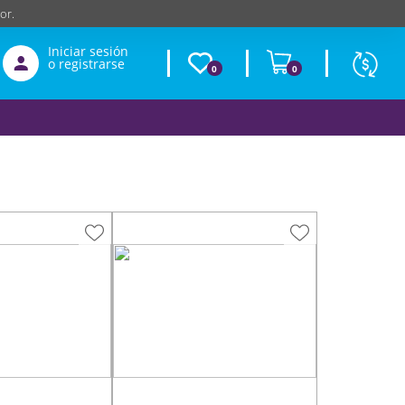
or.
Iniciar sesión
o registrarse
0
0
Moneda
Según
producto
$
USD