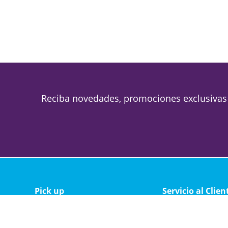
Reciba novedades, promociones exclusivas
Pick up
Servicio al Clien
Magallanes 1688
Política de privacid
Lunes a viernes de 09 a 19
Política de cambio 