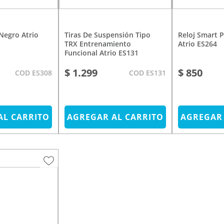
Tiras De Suspensión Tipo
Reloj Smart Pulsera Toquio
TRX Entrenamiento
Atrio ES264
Funcional Atrio ES131
$ 1.299
$ 850
COD ES308
COD ES131
AL CARRITO
AGREGAR AL CARRITO
AGREGAR 