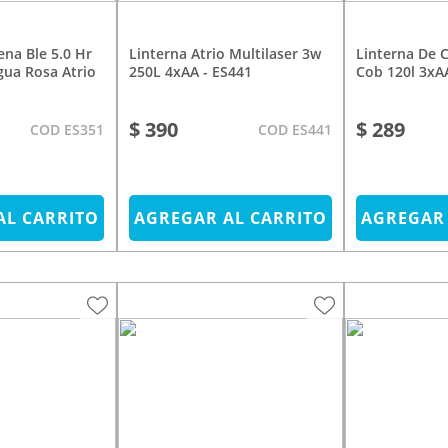
Linterna Atrio Multilaser 3w
Linterna De Cabeza Atrio 3w
gua Rosa Atrio
250L 4xAA - ES441
Cob 120l 3xA
$ 390
$ 289
COD ES351
COD ES441
AL CARRITO
AGREGAR AL CARRITO
AGREGAR 