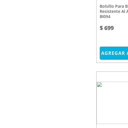
Bolsillo Para Bicicleta 1,2L
Resistente Al 
BI094
$ 699
AGREGAR 