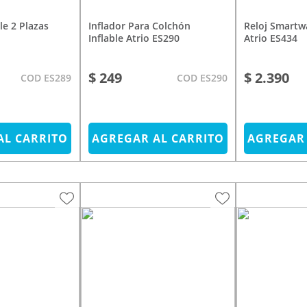
Inflador Para Colchón
Reloj Smartwatch M1 Negro
Inflable Atrio ES290
Atrio ES434
$ 249
$ 2.390
COD ES289
COD ES290
AL CARRITO
AGREGAR AL CARRITO
AGREGAR 