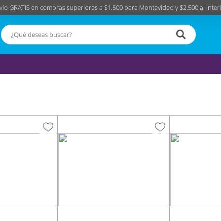
vío GRATIS en compras superiores a $1.500 para Montevideo y $2.500 al Interi