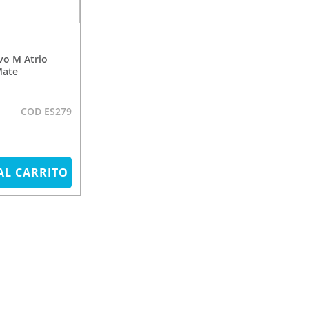
Mate
COD ES279
AL CARRITO