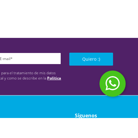
Quiero :)
s para el tratamiento de mis datos
tal y como se describe en la
Política
Síguenos