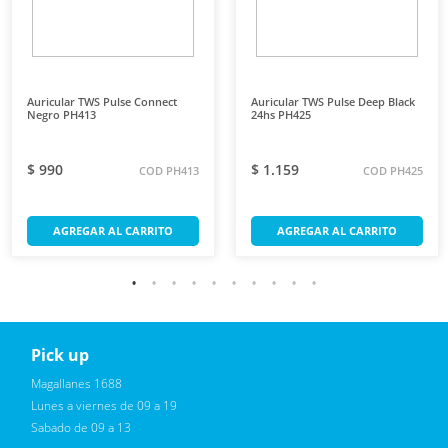
Auricular TWS Pulse Connect
Auricular TWS Pulse Deep Black
Negro PH413
24hs PH425
$ 990
$ 1.159
COD PH413
COD PH425
AGREGAR AL CARRITO
AGREGAR AL CARRITO
Pick up
Reciba novedades, promociones exclusivas
Magallanes 1688
Lunes a viernes de 09 a 19
Sabado de 09 a 13