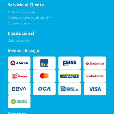
Servicio al Cliente
Política de privacidad
Política de cambio y devolución
Soporte técnico
Quiero :)
Institucional
Leí, soy consciente de las condiciones para el tratamiento de
Quienes somos
mis datos personales y doy mi consentimiento, tal y como se
describe en la
Política de Privacidad.
Medios de pago