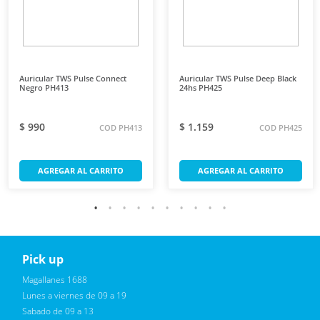
Auricular TWS Pulse Connect
Auricular TWS Pulse Deep Black
Negro PH413
24hs PH425
$ 990
$ 1.159
COD PH413
COD PH425
AGREGAR AL CARRITO
AGREGAR AL CARRITO
Pick up
Reciba novedades, promociones exclusivas
Magallanes 1688
Lunes a viernes de 09 a 19
Sabado de 09 a 13