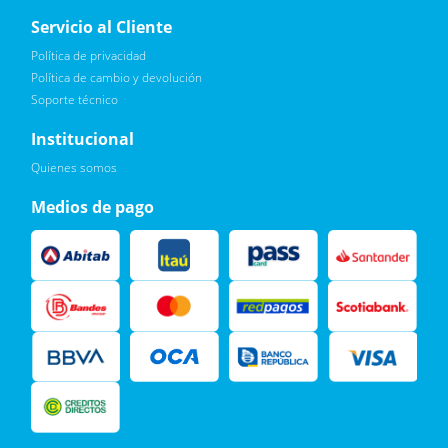
Servicio al Cliente
Política de privacidad
Política de cambio y devolución
Soporte técnico
Quiero :)
Institucional
Leí, soy consciente de las condiciones para el tratamiento de
Quienes somos
mis datos personales y doy mi consentimiento, tal y como se
describe en la
Política de Privacidad.
Medios de pago