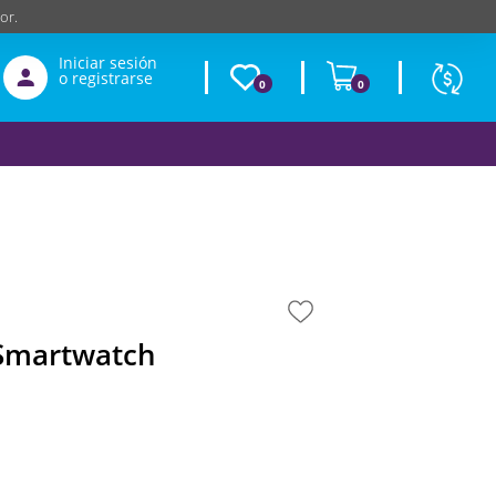
or.
Iniciar sesión
o registrarse
0
0
Moneda
Según
producto
$
USD
 Smartwatch
0