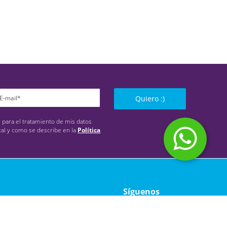
Quiero :)
s para el tratamiento de mis datos
tal y como se describe en la
Política
Síguenos