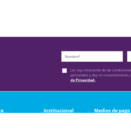
Leí, soy consciente de las condicione
personales y doy mi consentimiento, 
de Privacidad.
te
Institucional
Medios de pago
ad
Quienes somos
y devolución