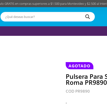
vío GRATIS en compras superiores a $1.500 para Montevideo y $2.500 al Interi
AGOTADO
Pulsera Para
Roma PR989
COD PR9890
-