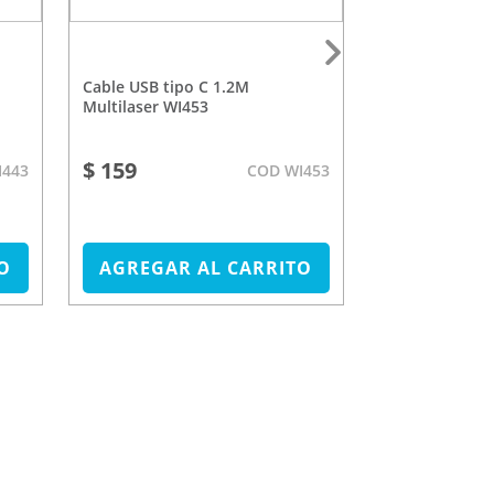
Cable USB tipo C 1.2M
Freidora de Aire 5L Con Visor
Multilaser WI453
1500W
$ 159
$ 1.890
I443
COD WI453
O
AGREGAR AL CARRITO
AGREGAR