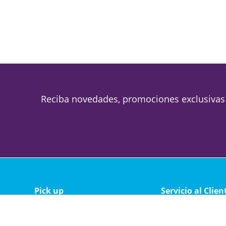
Reciba novedades, promociones exclusivas
Pick up
Servicio al Clien
Magallanes 1688
Política de privacid
Lunes a viernes de 09 a 19
Política de cambio 