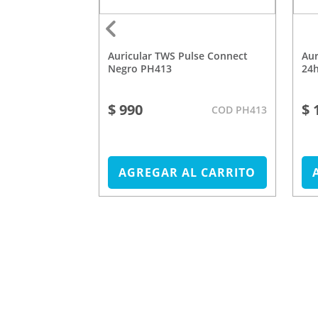
Auricular TWS Pulse Connect
Auricular TWS Pulse Deep Black
ow TC506
Negro PH413
24
$ 990
$ 
COD TC506
COD PH413
L CARRITO
AGREGAR AL CARRITO