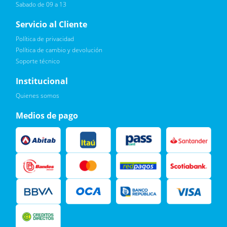
Sabado de 09 a 13
Servicio al Cliente
Política de privacidad
Política de cambio y devolución
Soporte técnico
Quiero :)
Institucional
Leí, soy consciente de las condiciones para el tratamiento de
Quienes somos
mis datos personales y doy mi consentimiento, tal y como se
describe en la
Política de Privacidad.
Medios de pago