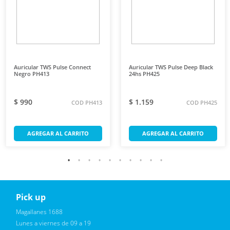
Auricular TWS Pulse Connect
Auricular TWS Pulse Deep Black
Negro PH413
24hs PH425
$ 990
$ 1.159
COD PH413
COD PH425
AGREGAR AL CARRITO
AGREGAR AL CARRITO
Pick up
Reciba novedades, promociones exclusivas
Magallanes 1688
Lunes a viernes de 09 a 19