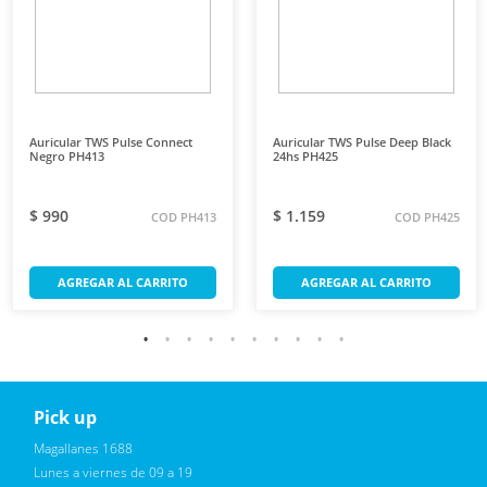
Auricular TWS Pulse Connect
Auricular TWS Pulse Deep Black
Negro PH413
24hs PH425
$ 990
$ 1.159
COD PH413
COD PH425
AGREGAR AL CARRITO
AGREGAR AL CARRITO
Pick up
Reciba novedades, promociones exclusivas
Magallanes 1688
Lunes a viernes de 09 a 19