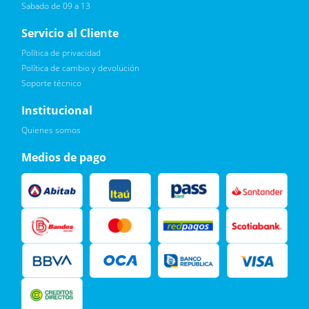
Sabado de 09 a 13
Servicio al Cliente
Política de privacidad
Política de cambio y devolución
Soporte técnico
Quiero :)
Institucional
Leí, soy consciente de las condiciones para el tratamiento de
Quienes somos
mis datos personales y doy mi consentimiento, tal y como se
describe en la
Política de Privacidad.
Medios de pago