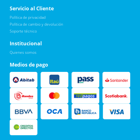
Servicio al Cliente
Política de privacidad
Política de cambio y devolución
Soporte técnico
Quiero :)
Institucional
Leí, soy consciente de las condiciones para el tratamiento de
Quienes somos
mis datos personales y doy mi consentimiento, tal y como se
describe en la
Política de Privacidad.
Medios de pago