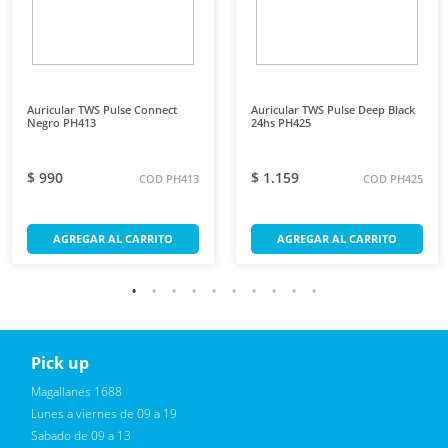
Auricular TWS Pulse Connect
Auricular TWS Pulse Deep Black
Negro PH413
24hs PH425
$ 990
$ 1.159
COD PH413
COD PH425
AGREGAR AL CARRITO
AGREGAR AL CARRITO
Pick up
Reciba novedades, promociones exclusivas
Magallanes 1688
Lunes a viernes de 09 a 19
Sabado de 09 a 13