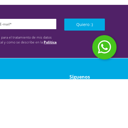
Quiero :)
s para el tratamiento de mis datos
tal y como se describe en la
Política
Síguenos