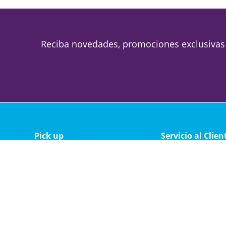
Reciba novedades, promociones exclusivas
Pick up
Servicio al Clien
Magallanes 1688
Política de privacid
Lunes a viernes de 09 a 19
Política de cambio 
Sabado de 09 a 13
Soporte técnico