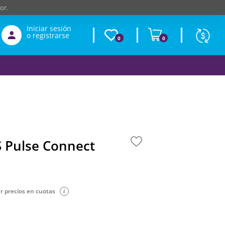
or.
Iniciar sesión
o registrarse
0
0
Moneda
Según
producto
$
USD
S Pulse Connect
r precios en cuotas