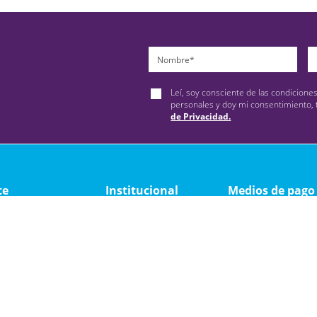
Leí, soy consciente de las condicione
personales y doy mi consentimiento, 
de Privacidad.
te
Institucional
Medios de pago
ad
Quienes somos
y devolución