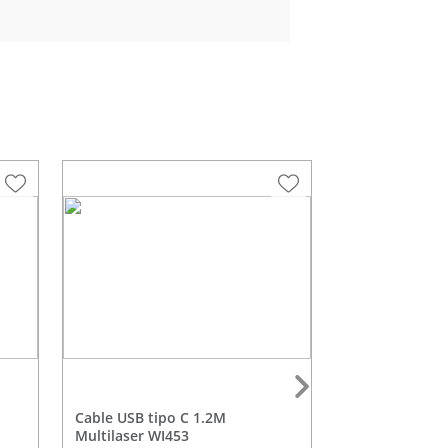
Cable USB tipo C 1.2M
Freidora de Aire 5L Con Visor
Multilaser WI453
1500W