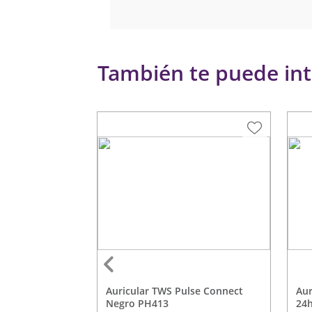
También te puede int
Auricular TWS Pulse Connect
Auricular TWS Pulse Deep Black
ow TC506
Negro PH413
24