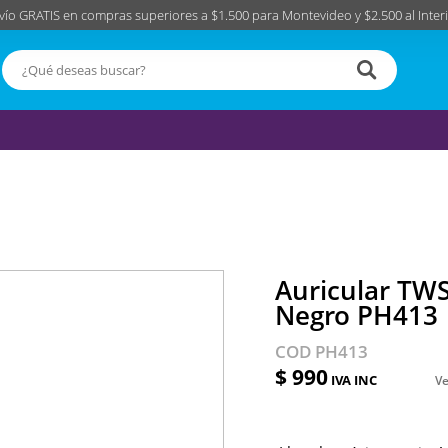
vío GRATIS en compras superiores a $1.500 para Montevideo y $2.500 al Interi
Auricular TW
Negro PH413
COD PH413
$ 990
IVA INC
Ve