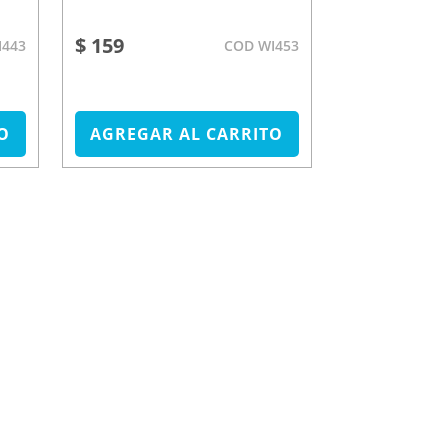
$ 159
$ 1.890
I443
COD WI453
O
AGREGAR AL CARRITO
AGREGAR