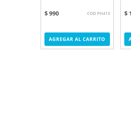
$ 990
$ 
COD TC506
COD PH413
L CARRITO
AGREGAR AL CARRITO