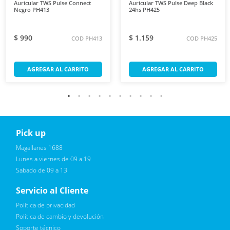
Auricular TWS Pulse Connect
Auricular TWS Pulse Deep Black
Negro PH413
24hs PH425
$ 990
$ 1.159
COD PH413
COD PH425
AGREGAR AL CARRITO
AGREGAR AL CARRITO
Pick up
Reciba novedades, promociones exclusivas
Magallanes 1688
Lunes a viernes de 09 a 19
Sabado de 09 a 13
Servicio al Cliente
Política de privacidad
Política de cambio y devolución
Soporte técnico