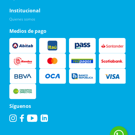
Quiero :)
Institucional
Leí, soy consciente de las condiciones para el tratamiento de
Quienes somos
mis datos personales y doy mi consentimiento, tal y como se
describe en la
Política de Privacidad.
Medios de pago
Síguenos