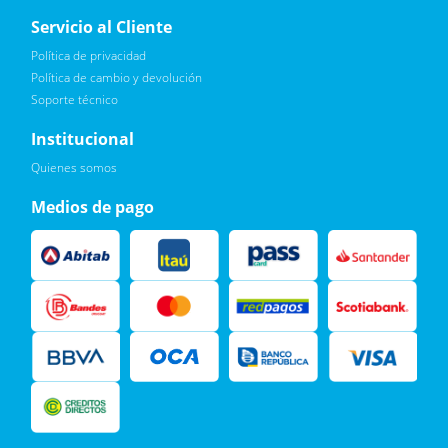
Servicio al Cliente
Política de privacidad
Política de cambio y devolución
Soporte técnico
Quiero :)
Institucional
Leí, soy consciente de las condiciones para el tratamiento de
Quienes somos
mis datos personales y doy mi consentimiento, tal y como se
describe en la
Política de Privacidad.
Medios de pago