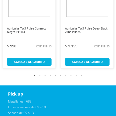
Auricular TWS Pulse Connect
Auricular TWS Pulse Deep Black
Negro PH413
24hs PH425
$ 990
$ 1.159
COD PH413
COD PH425
AGREGAR AL CARRITO
AGREGAR AL CARRITO
Pick up
Reciba novedades, promociones exclusivas
Magallanes 1688
Lunes a viernes de 09 a 19
Sabado de 09 a 13