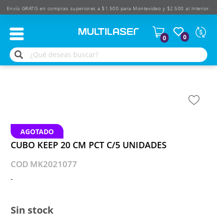
Envío GRATIS en compras superiores a $1.500 para Montevideo y $2.500 al Interior.
Moned
0
0
Según
produ
$
USD
AGOTADO
CUBO KEEP 20 CM PCT C/5 UNIDADES
COD MK2021077
-
Sin stock