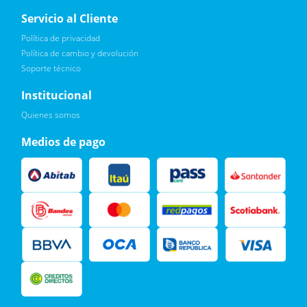
Servicio al Cliente
Política de privacidad
Política de cambio y devolución
Soporte técnico
Quiero :)
Institucional
Leí, soy consciente de las condiciones para el tratamiento de
Quienes somos
mis datos personales y doy mi consentimiento, tal y como se
describe en la
Política de Privacidad.
Medios de pago