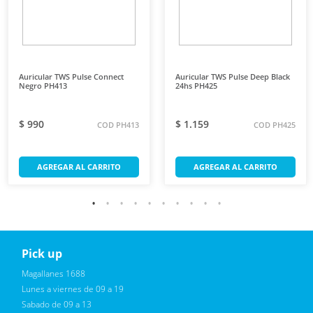
Auricular TWS Pulse Connect
Auricular TWS Pulse Deep Black
Negro PH413
24hs PH425
$ 990
$ 1.159
COD PH413
COD PH425
AGREGAR AL CARRITO
AGREGAR AL CARRITO
Pick up
Reciba novedades, promociones exclusivas
Magallanes 1688
Lunes a viernes de 09 a 19
Sabado de 09 a 13