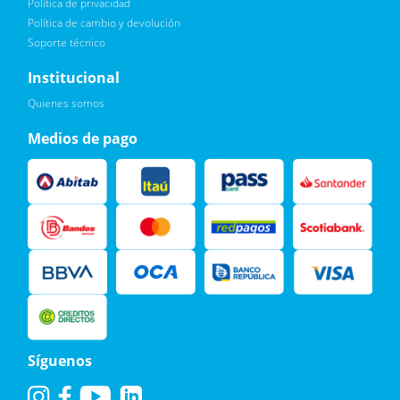
Política de privacidad
Política de cambio y devolución
Soporte técnico
Quiero :)
Institucional
Leí, soy consciente de las condiciones para el tratamiento de
Quienes somos
mis datos personales y doy mi consentimiento, tal y como se
describe en la
Política de Privacidad.
Medios de pago
Síguenos