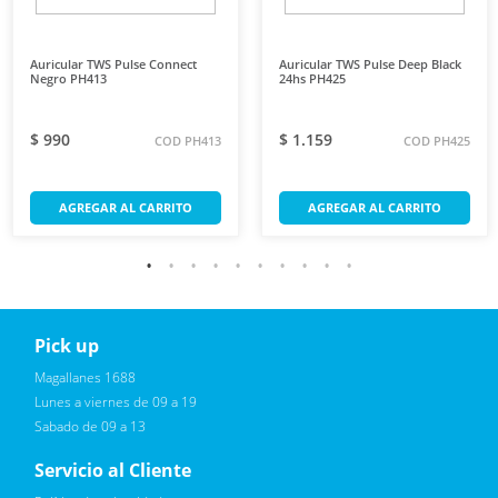
Auricular TWS Pulse Connect
Auricular TWS Pulse Deep Black
Negro PH413
24hs PH425
$ 990
$ 1.159
COD PH413
COD PH425
AGREGAR AL CARRITO
AGREGAR AL CARRITO
Pick up
Reciba novedades, promociones exclusivas
Magallanes 1688
Lunes a viernes de 09 a 19
Sabado de 09 a 13
Servicio al Cliente