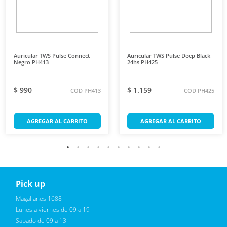
Auricular TWS Pulse Connect
Auricular TWS Pulse Deep Black
Negro PH413
24hs PH425
$ 990
$ 1.159
COD PH413
COD PH425
AGREGAR AL CARRITO
AGREGAR AL CARRITO
Pick up
Reciba novedades, promociones exclusivas
Magallanes 1688
Lunes a viernes de 09 a 19
Sabado de 09 a 13