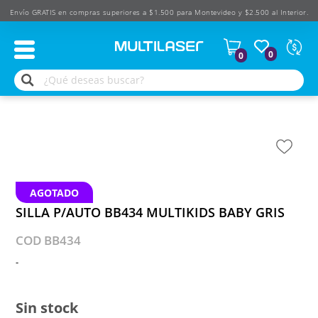
Envío GRATIS en compras superiores a $1.500 para Montevideo y $2.500 al Interior.
Moned
0
0
Según
produ
$
USD
AGOTADO
SILLA P/AUTO BB434 MULTIKIDS BABY GRIS
COD BB434
-
Sin stock