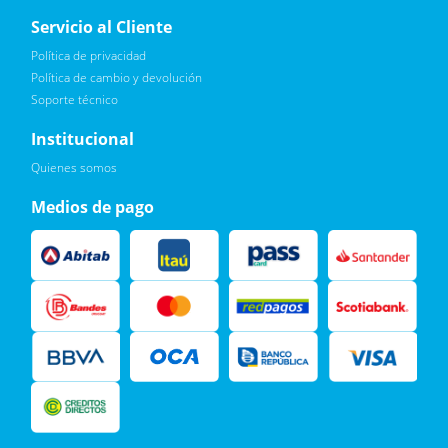
Servicio al Cliente
Política de privacidad
Política de cambio y devolución
Soporte técnico
Quiero :)
Institucional
Leí, soy consciente de las condiciones para el tratamiento de
Quienes somos
mis datos personales y doy mi consentimiento, tal y como se
describe en la
Política de Privacidad.
Medios de pago