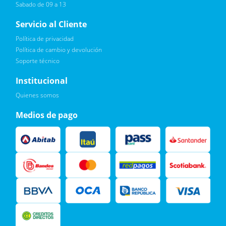
Sabado de 09 a 13
Servicio al Cliente
Política de privacidad
Política de cambio y devolución
Soporte técnico
Quiero :)
Institucional
Leí, soy consciente de las condiciones para el tratamiento de
Quienes somos
mis datos personales y doy mi consentimiento, tal y como se
describe en la
Política de Privacidad.
Medios de pago