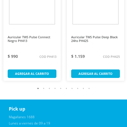
Auricular TWS Pulse Connect
Auricular TWS Pulse Deep Black
Negro PH413
24hs PH425
$ 990
$ 1.159
COD PH413
COD PH425
AGREGAR AL CARRITO
AGREGAR AL CARRITO
Pick up
Reciba novedades, promociones exclusivas
Magallanes 1688
Lunes a viernes de 09 a 19