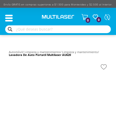
Envío GRATIS en compras superiores a $1.500 para Montevideo y $2.500 al Interior.
Moned
0
0
Según
produ
$
USD
Automóvil/
Limpieza y mantenimiento/
Limpieza y mantenimiento/
Lavadora De Auto Portatil Multilaser AU620