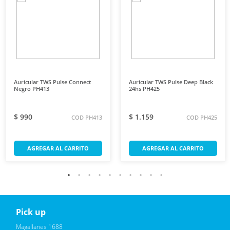
Auricular TWS Pulse Connect
Auricular TWS Pulse Deep Black
Negro PH413
24hs PH425
$ 990
$ 1.159
COD PH413
COD PH425
AGREGAR AL CARRITO
AGREGAR AL CARRITO
Pick up
Reciba novedades, promociones exclusivas
Magallanes 1688