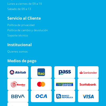
Lunes a viernes de 09 a 19
Sabado de 09 a 13
Servicio al Cliente
Política de privacidad
Política de cambio y devolución
Soporte técnico
Quiero :)
Institucional
Leí, soy consciente de las condiciones para el tratamiento de
Quienes somos
mis datos personales y doy mi consentimiento, tal y como se
describe en la
Política de Privacidad.
Medios de pago