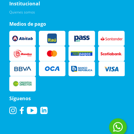
Institucional
Leí, soy consciente de las condiciones para el tratamiento de
Quienes somos
mis datos personales y doy mi consentimiento, tal y como se
describe en la
Política de Privacidad.
Medios de pago
Síguenos