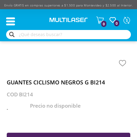
Envío GRATIS en compras superiores a $1.500 para Montevideo y $2.500 al Interior.
Moned
0
0
Según
produ
$
USD
GUANTES CICLISMO NEGROS G BI214
COD BI214
Precio no disponible
-