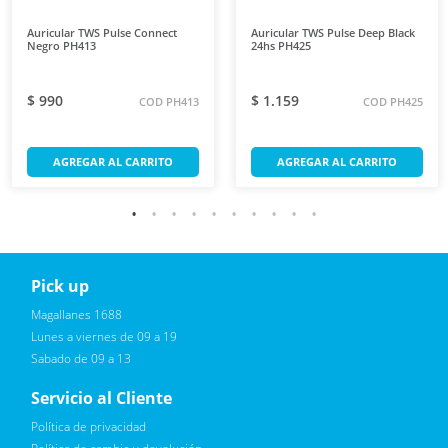
Auricular TWS Pulse Connect
Auricular TWS Pulse Deep Black
Negro PH413
24hs PH425
$ 990
$ 1.159
COD PH413
COD PH425
AGREGAR AL CARRITO
AGREGAR AL CARRITO
Pick up
Reciba novedades, promociones exclusivas
Magallanes 1688
Lunes a viernes de 09 a 19
Sabado de 09 a 13
Servicio al Cliente
Política de privacidad