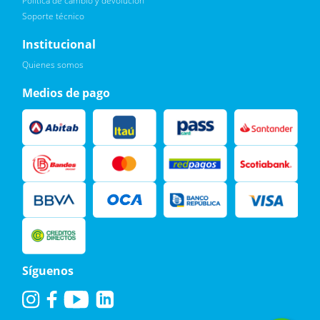
Política de cambio y devolución
Soporte técnico
Quiero :)
Institucional
Leí, soy consciente de las condiciones para el tratamiento de
Quienes somos
mis datos personales y doy mi consentimiento, tal y como se
describe en la
Política de Privacidad.
Medios de pago
Síguenos