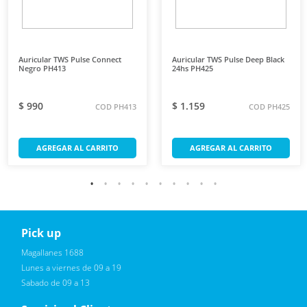
Auricular TWS Pulse Connect
Auricular TWS Pulse Deep Black
Negro PH413
24hs PH425
$ 990
$ 1.159
COD PH413
COD PH425
AGREGAR AL CARRITO
AGREGAR AL CARRITO
Pick up
Reciba novedades, promociones exclusivas
Magallanes 1688
Lunes a viernes de 09 a 19
Sabado de 09 a 13