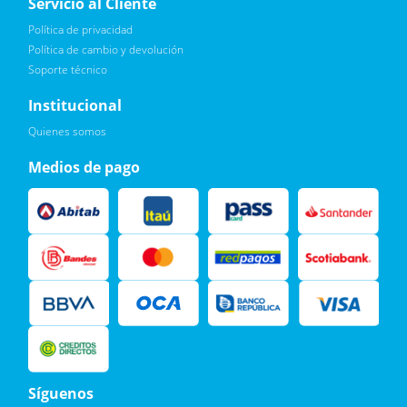
Servicio al Cliente
Política de privacidad
Política de cambio y devolución
Soporte técnico
Quiero :)
Institucional
Leí, soy consciente de las condiciones para el tratamiento de
Quienes somos
mis datos personales y doy mi consentimiento, tal y como se
describe en la
Política de Privacidad.
Medios de pago
Síguenos