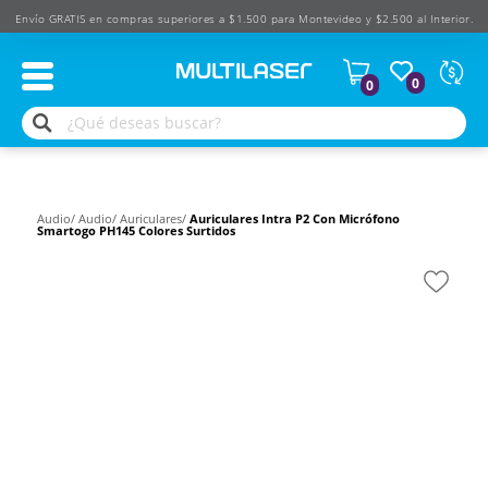
Envío GRATIS en compras superiores a $1.500 para Montevideo y $2.500 al Interior.
Moned
0
0
Según
produ
$
USD
Audio/
Audio/
Auriculares/
Auriculares Intra P2 Con Micrófono
Smartogo PH145 Colores Surtidos