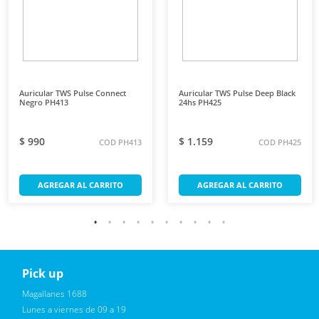
Auricular TWS Pulse Connect
Auricular TWS Pulse Deep Black
Negro PH413
24hs PH425
$ 990
$ 1.159
COD PH413
COD PH425
AGREGAR AL CARRITO
AGREGAR AL CARRITO
Pick up
Reciba novedades, promociones exclusivas
Magallanes 1688
Lunes a viernes de 09 a 19