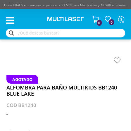
Envío GRATIS en compras superiores a $1.500 para Montevideo y $2.500 al Interior.
Moned
0
0
Según
produ
$
USD
AGOTADO
ALFOMBRA PARA BAÑO MULTIKIDS BB1240
BLUE LAKE
COD BB1240
-