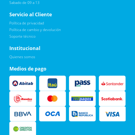
Sabado de 09 a 13
Servicio al Cliente
Política de privacidad
Política de cambio y devolución
Soporte técnico
Quiero :)
Institucional
Leí, soy consciente de las condiciones para el tratamiento de
Quienes somos
mis datos personales y doy mi consentimiento, tal y como se
describe en la
Política de Privacidad.
Medios de pago