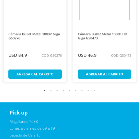
Cámara Bullet Metal 1080P Giga
Cámara Bullet Metal 1080P HD
GS0276
Giga GS0473
USD 84,9
USD 46,9
COD GS0276
COD GS0473
AGREGAR AL CARRITO
AGREGAR AL CARRITO
Pick up
Reciba novedades, promociones exclusivas
Magallanes 1688
Lunes a viernes de 09 a 19
Sabado de 09 a 13