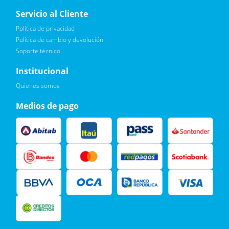
Servicio al Cliente
Política de privacidad
Política de cambio y devolución
Soporte técnico
Quiero :)
Institucional
Leí, soy consciente de las condiciones para el tratamiento de
Quienes somos
mis datos personales y doy mi consentimiento, tal y como se
describe en la
Política de Privacidad.
Medios de pago