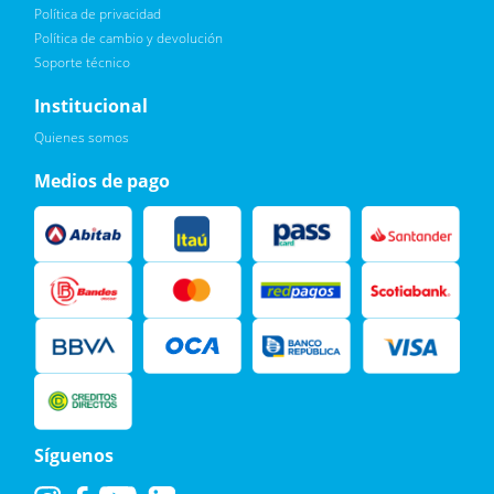
Política de privacidad
Política de cambio y devolución
Soporte técnico
Quiero :)
Institucional
Leí, soy consciente de las condiciones para el tratamiento de
Quienes somos
mis datos personales y doy mi consentimiento, tal y como se
describe en la
Política de Privacidad.
Medios de pago
Síguenos