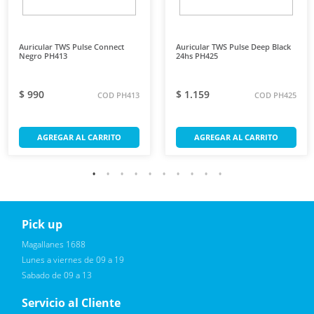
Auricular TWS Pulse Connect
Auricular TWS Pulse Deep Black
Negro PH413
24hs PH425
$ 990
$ 1.159
COD PH413
COD PH425
AGREGAR AL CARRITO
AGREGAR AL CARRITO
Pick up
Reciba novedades, promociones exclusivas
Magallanes 1688
Lunes a viernes de 09 a 19
Sabado de 09 a 13
Servicio al Cliente