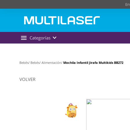
En
Categorías
Bebés/
Bebés/
Alimentación/
Mochila Infantil Jirafa Multikids BB272
VOLVER