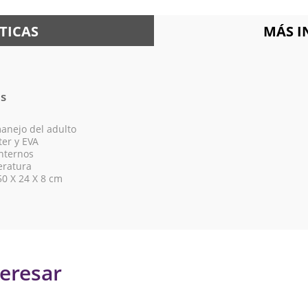
TICAS
MÁS 
es
anejo del adulto
ter y EVA
nternos
eratura
50 X 24 X 8 cm
eresar