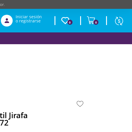
or.
Iniciar sesión
o registrarse
0
0
Moneda
Según
producto
$
USD
il Jirafa
272