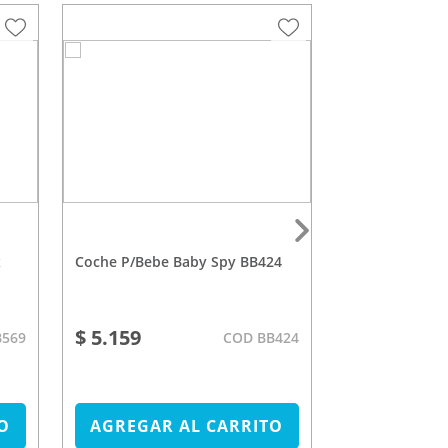
Coche P/Bebe Baby Spy BB424
Cuchara Dosificadora Multikids
BB067
$ 5.159
$ 199
B569
COD BB424
O
AGREGAR AL CARRITO
AGREGAR