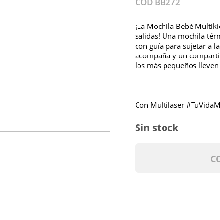
COD BB272
¡La Mochila Bebé Multiki
salidas! Una mochila térm
con guía para sujetar a l
acompaña y un compartim
los más pequeños lleven 
Con Multilaser #TuVidaM
Sin stock
C