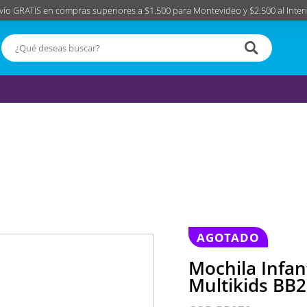
vío GRATIS en compras superiores a $1.500 para Montevideo y $2.500 al Interi
AGOTADO
Mochila Infant
Multikids BB