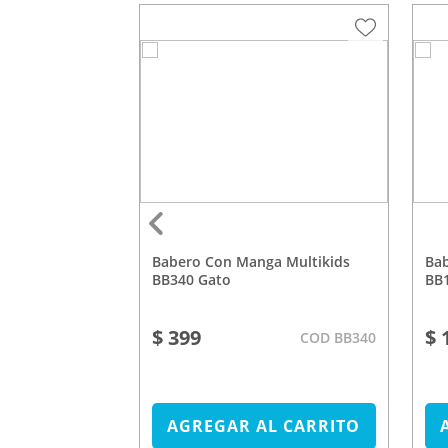
Babero Con Manga Multikids
Babero Yum Multikids Azul
BB340 Gato
BB
$ 399
$ 
COD BB271
COD BB340
L CARRITO
AGREGAR AL CARRITO