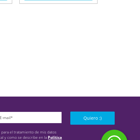
Quiero :)
s para el tratamiento de mis datos
tal y como se describe en la
Política