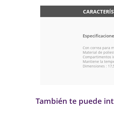
CARACTERÍS
Especificacion
Con correa para m
Material de polies
Compartimentos i
Mantiene la temp
Dimensiones : 17,
También te puede int