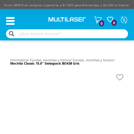
Envío GRATIS en compras superiores a $1.500 para Montevideo y $2.500 al Interior.
Moned
0
0
Según
produ
$
USD
Informática/
Fundas, mochilas y bolsos/
Fundas, mochilas y bolsos/
Mochila Classic 15.6'' Swisspack BO438 Gris