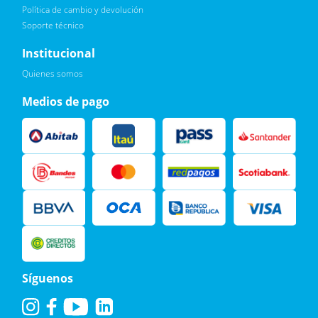
Política de cambio y devolución
Soporte técnico
Quiero :)
Institucional
Leí, soy consciente de las condiciones para el tratamiento de
Quienes somos
mis datos personales y doy mi consentimiento, tal y como se
describe en la
Política de Privacidad.
Medios de pago
Síguenos