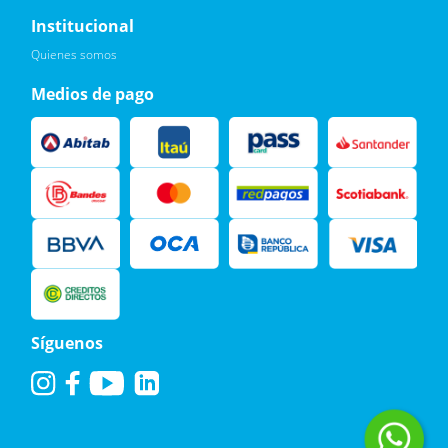
Institucional
Leí, soy consciente de las condiciones para el tratamiento de
Quienes somos
mis datos personales y doy mi consentimiento, tal y como se
describe en la
Política de Privacidad.
Medios de pago
Síguenos