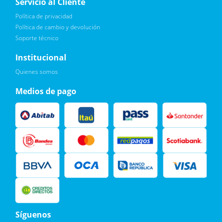
Servicio al Cliente
Política de privacidad
Política de cambio y devolución
Soporte técnico
Quiero :)
Institucional
Leí, soy consciente de las condiciones para el tratamiento de
Quienes somos
mis datos personales y doy mi consentimiento, tal y como se
describe en la
Política de Privacidad.
Medios de pago
Síguenos