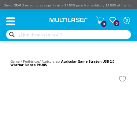
Envío GRATIS en compras superiores a $1.500 para Montevideo y $2.500 al Interior.
Moned
0
0
Según
produ
$
USD
Gamer/
Periféricos/
Auriculares/
Auricular Game Straton USB 2.0
Warrior Blanco PH305