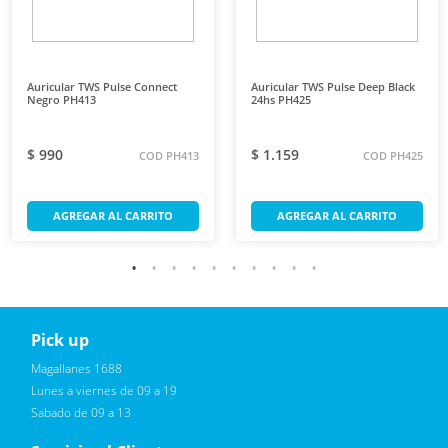
Auricular TWS Pulse Connect
Auricular TWS Pulse Deep Black
Negro PH413
24hs PH425
$ 990
$ 1.159
COD PH413
COD PH425
AGREGAR AL CARRITO
AGREGAR AL CARRITO
Pick up
Reciba novedades, promociones exclusivas
Magallanes 1688
Lunes a viernes de 09 a 19
Sabado de 09 a 13