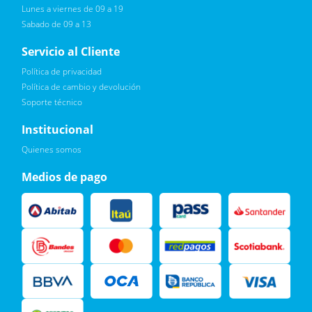
Lunes a viernes de 09 a 19
Sabado de 09 a 13
Servicio al Cliente
Política de privacidad
Política de cambio y devolución
Soporte técnico
Quiero :)
Institucional
Leí, soy consciente de las condiciones para el tratamiento de
Quienes somos
mis datos personales y doy mi consentimiento, tal y como se
describe en la
Política de Privacidad.
Medios de pago