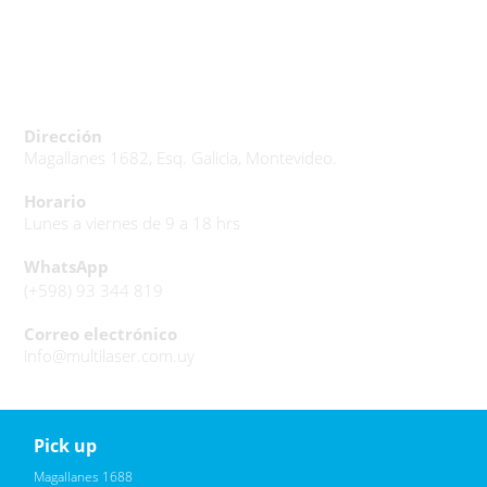
Dirección
Magallanes 1682, Esq. Galicia, Montevideo.
Horario
Lunes a viernes de 9 a 18 hrs
WhatsApp
(+598) 93 344 819
Correo electrónico
info@multilaser.com.uy
Pick up
Reciba novedades, promociones exclusivas
Magallanes 1688