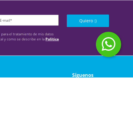
Quiero :)
s para el tratamiento de mis datos
tal y como se describe en la
Política
Síguenos