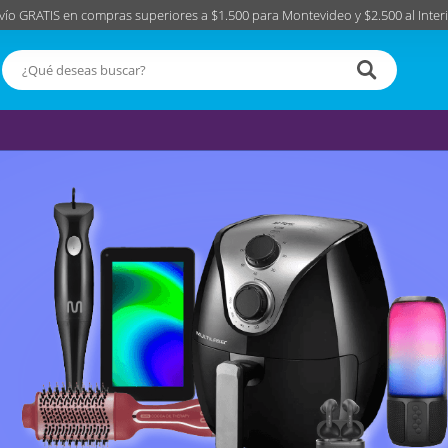
vío GRATIS en compras superiores a $1.500 para Montevideo y $2.500 al Interi