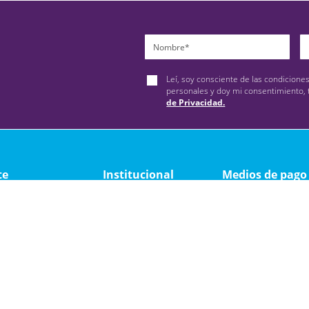
Leí, soy consciente de las condicione
personales y doy mi consentimiento, 
de Privacidad.
te
Institucional
Medios de pago
ad
Quienes somos
y devolución