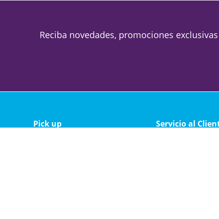
Reciba novedades, promociones exclusivas
Pick up
Servicio al Clien
Magallanes 1688
Política de privacid
Lunes a viernes de 09 a 19
Política de cambio 
Sabado de 09 a 13
Soporte técnico