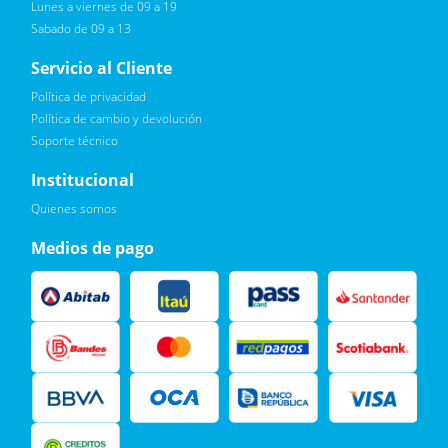
Lunes a viernes de 09 a 19
Sabado de 09 a 13
Servicio al Cliente
Política de privacidad
Política de cambio y devolución
Soporte técnico
Quiero :)
Institucional
Leí, soy consciente de las condiciones para el tratamiento de
Quienes somos
mis datos personales y doy mi consentimiento, tal y como se
describe en la
Política de Privacidad.
Medios de pago