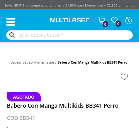
Envío GRATIS en compras superiores a $1.500 para Montevideo y $2.500 al Interior.
Moned
0
0
Según
produ
$
USD
Bebés/
Bebés/
Alimentación/
Babero Con Manga Multikids BB341 Perro
AGOTADO
Babero Con Manga Multikids BB341 Perro
COD BB341
-