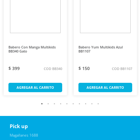
Babero Con Manga Multikids
Babero Yum Multikids Azul
BB340 Gato
BB1107
$ 399
$ 150
COD BB340
COD BB1107
AGREGAR AL CARRITO
AGREGAR AL CARRITO
Pick up
Reciba novedades, promociones exclusivas
Magallanes 1688