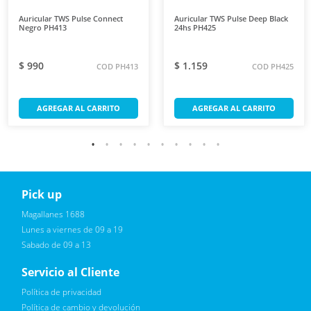
Auricular TWS Pulse Connect
Auricular TWS Pulse Deep Black
Negro PH413
24hs PH425
$ 990
$ 1.159
COD PH413
COD PH425
AGREGAR AL CARRITO
AGREGAR AL CARRITO
Pick up
Reciba novedades, promociones exclusivas
Magallanes 1688
Lunes a viernes de 09 a 19
Sabado de 09 a 13
Servicio al Cliente
Política de privacidad
Política de cambio y devolución