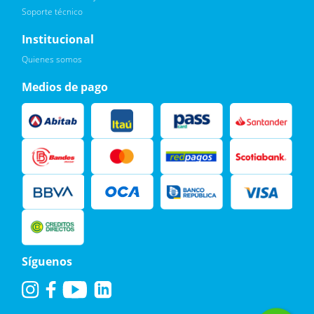
Soporte técnico
Quiero :)
Institucional
Leí, soy consciente de las condiciones para el tratamiento de
Quienes somos
mis datos personales y doy mi consentimiento, tal y como se
describe en la
Política de Privacidad.
Medios de pago
Síguenos