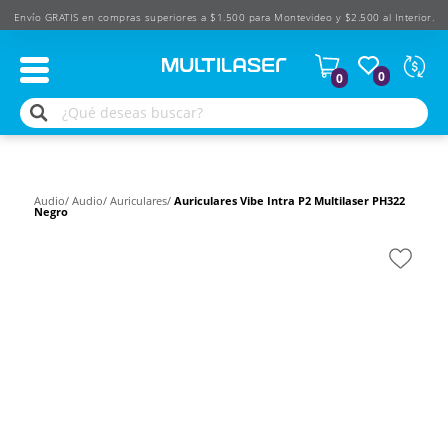
Envío GRATIS en compras superiores a $1.500 para Montevideo y $2.500 al Interior.
Moned
0
0
Según
produ
$
USD
Audio/
Audio/
Auriculares/
Auriculares Vibe Intra P2 Multilaser PH322
Negro