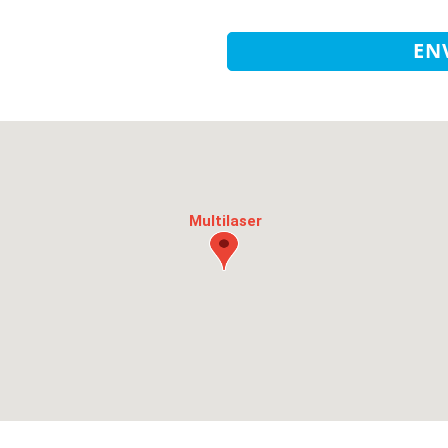
EN
Multilaser